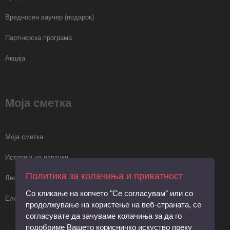
Вредносен ваучер (подарок)
Партнерска програма
Акција
Моја сметка
Моја сметка
Историја на нарачки
Политика за колачиња и приватност
Листа на желби
Со кликање на копчето "Се согласувам" или со
Електронски билтен
продолжување на користење на веб-страната, се
согласувате да зачуваме колачиња за да го
подобриме Вашето корисничко искуство преку