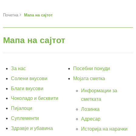
Почетна
Мапа на сајтот
Мапа на сајтот
За нас
Посебни понуди
Солени вкусови
Мојата сметка
Благи вкусови
Информации за
Чоколадо и бисквити
сметката
Пијалоци
Лозинка
Суплементи
Адресар
Здравје и убавина
Историја на нарачки