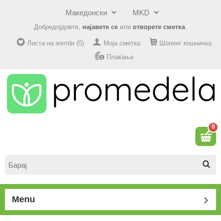
Добредојдовте,
најавете се
или
отворете сметка
.
Листа на желби (0)
Моја сметка
Шопинг кошничка
Плаќање
0
Menu