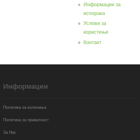
Информации за
испорака
Услови за
користење
Контакт
Информации
Политика за колачиња
Политика за приватност
За Нас