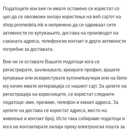
Податоците кои вие ги имате оставено се користат со
цел да се овозможи онлајн користење на веб сајтот на
shop.promedela.mk и непречено да се одвиваат сите
активности по купувањето, достава на производот на
саканата адреса, телефoнски контакт и други активности
потребни за доставата.
Вие ни ги оставате Вашите податоци кога се
регистрирате, зачленувате, креирате профил, вршите
купување или искористувате купони/ваучери или на било
кој начин имате интеракција со нашиот сајт. За целите на
регистрација на корисниците, се користат следните
податоци: име, презиме, телефон и емаил адреса. За
целите на достава се користат адреса, место на
живеење и контакт број. Исто така собираме податоци и
кога не контактирате онлајн преку електронска пошта за