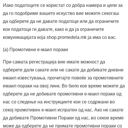
Иако податоците се користат со добра намера и цели за
да го подобриме вашето искуство вие можете секогаш
да одберете да не давате податоци или да ограничите
кои податоци ги давате, како и да ја ограничите
комуникацијата која shop.promedela.mk ја има со вас.
(а) Промотивни е-маил пораки
При самата регистрација вие имате можност да
одберете дали сакате или не сакате да добивате дневни
емаил известувања, прочитајте повеќе за промотивните
емаил пораки на овој линк. Во било кое време можете да
одберете да не добивате промотивни е-маил пораки од
нас со следење на инструкциите кои се содржани во
секој промотивен е-маил испратен од нас. Ако не сакате
да добивате Промотивни Пораки од нас, во секое време
може да одберете да не примате промотивни пораки со