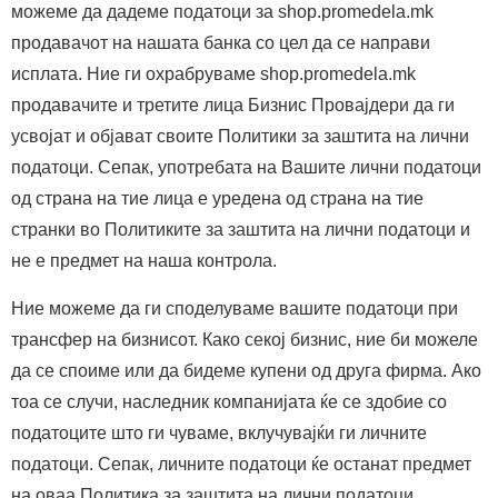
можеме да дадеме податоци за shop.promedela.mk
продавачот на нашата банка со цел да се направи
исплата. Ние ги охрабруваме shop.promedela.mk
продавачите и третите лица Бизнис Провајдери да ги
усвојат и објават своите Политики за заштита на лични
податоци. Сепак, употребата на Вашите лични податоци
од страна на тие лица е уредена од страна на тие
странки во Политиките за заштита на лични податоци и
не е предмет на наша контрола.
Ние можеме да ги споделуваме вашите податоци при
трансфер на бизнисот. Како секој бизнис, ние би можеле
да се споиме или да бидеме купени од друга фирма. Ако
тоа се случи, наследник компанијата ќе се здобие со
податоците што ги чуваме, вклучувајќи ги личните
податоци. Сепак, личните податоци ќе останат предмет
на оваа Политика за заштита на лични податоци.