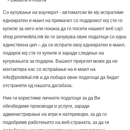
Со купување на ваучерот - автоматски ќе му испратиме
еднократен е-маил на примачот со подарокот кој сте го
купиле за него или покана да го посети нашиот веб сајт.
shop.promedela.mk ќе ги зачувува овие податоци со една
единствена цел – да се испрати овој еднократен е-маил,
подарок кој сте го купиле и заради следење на
купувањата за подарок. Вашиот пријател може да не
контактира нас со испраќање на е-маил на
info@protekal.mk и да побара овие податоци да бидат
отстранети од нашата датабаза.
Ние ги користиме личните податоци за да Ви
обезбедиме производи и услуги, заради
администрирање на игри и натпревари, за да го
подобриме работењето на веб-страната, за да ги