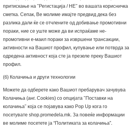
притискање на "Регистација / НЕ" во вашата корисничка
сметка. Сепак, Ве молиме имајте предвид дека без
разлика дали ќе се отчлените од добивање промотивни
пораки, ние се уште може да ви испраќаме не-
промотивни е-маил пораки за извршени трансакции,
активности на Вашиот профил, купување или потврда за
одредена активност која сте ја презеле преку Вашиот
профил.
(б) Колачиња и други технологии
Можете да одберете како Вашиот пребарувач зачувува
Колачиња (анг. Cookies) со опцијата "Поставки на
колачиња" која се појавува како Pop Up кога го
посетувате shop.promedela.mk. За повеќе информации
ве молиме посетете ја “Политиката за колачиња”.