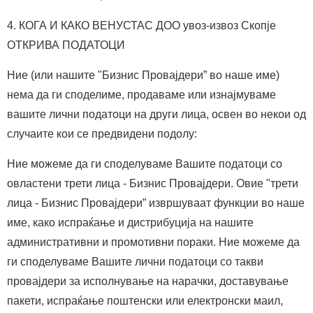
4. КОГА И КАКО ВЕНУСТАС ДОО увоз-извоз Скопје
ОТКРИВА ПОДАТОЦИ
Ние (или нашите "Бизнис Провајдери” во наше име)
нема да ги споделиме, продаваме или изнајмуваме
вашите лични податоци на други лица, освен во некои од
случаите кои се предвидени подолу:
Ние можеме да ги споделуваме Вашите податоци со
овластени трети лица - Бизнис Провајдери. Овие "трети
лица - Бизнис Провајдери” извршуваат функции во наше
име, како испраќање и дистрибуција на нашите
административни и промотивни пораки. Ние можеме да
ги споделуваме Вашите лични податоци со такви
провајдери за исполнување на нарачки, доставување
пакети, испраќање поштенски или електронски маил,