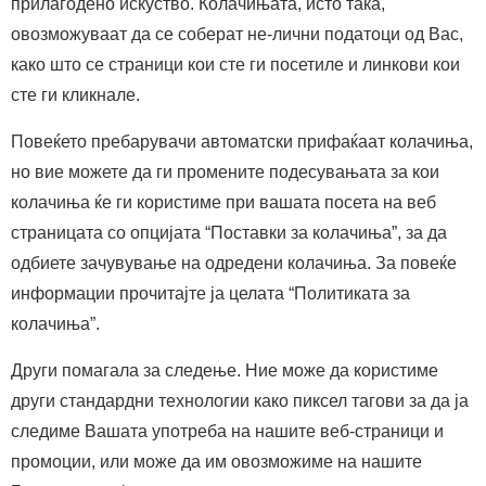
прилагодено искуство. Колачињата, исто така,
овозможуваат да се соберат не-лични податоци од Вас,
како што се страници кои сте ги посетиле и линкови кои
сте ги кликнале.
Повеќето пребарувачи автоматски прифаќаат колачиња,
но вие можете да ги промените подесувањата за кои
колачиња ќе ги користиме при вашата посета на веб
страницата со опцијата “Поставки за колачиња”, за да
одбиете зачувување на одредени колачиња. За повеќе
информации прочитајте ја целата “Политиката за
колачиња”.
Други помагала за следење. Ние може да користиме
други стандардни технологии како пиксел тагови за да ја
следиме Вашата употреба на нашите веб-страници и
промоции, или може да им овозможиме на нашите