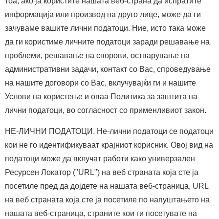
тоа, ако ја користите нашата веб-страна да испратите
информација или производ на друго лице, може да ги
зачуваме вашите лични податоци. Ние, исто така може
да ги користиме личните податоци заради решавање на
проблеми, решавање на спорови, остварување на
административни задачи, контакт со Вас, спроведување
на нашите договори со Вас, вклучувајќи ги и нашите
Услови на користење и оваа Политика за заштита на
лични податоци, во согласност со применливиот закон.
НЕ-ЛИЧНИ ПОДАТОЦИ. Не-лични податоци се податоци
кои не го идентификуваат крајниот корисник. Овој вид на
податоци може да вклучат работи како универзален
Ресурсен Локатор ("URL") на веб страната која сте ја
посетиле пред да дојдете на нашата веб-страница, URL
на веб страната која сте ја посетиле по напуштањето на
нашата веб-страница, страните кои ги посетувате на