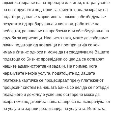
администрирање на натпревари или игри, отстранување
на повторувачки податоци за клиентот, анализирање на
податоци, давање маркетиншка помош, обезбедување
резултати од пребарувања и линкови, работење на
вебсајтот, решавање на проблеми или обезбедување на
служба за корисници. Ние, исто така, може да собираме
лични податоци од поединци и претпријатија со кои
имаме бизнис односи и може да ги споделуваме Вашите
податоци со Бизнис провајдери со цел да се остварат
нашите административни задачи. На пример, кога
нарачувате некоја услуга, податоците од Вашата
платежна картичка се процесираат преку платежниот
процесинг систем на нашата банка со цел да се потврди
плаќањето и доколку е успешно остварено може да
испратиме податоци за вашата адреса на испорачувачот
на услугата заради реализација на услугата. Исто така,