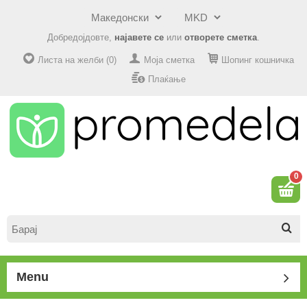
Добредојдовте,
најавете се
или
отворете сметка
.
Листа на желби (0)
Моја сметка
Шопинг кошничка
Плаќање
0
Menu