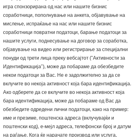
игра спонзорирана од нас или нашите бизнис
соработници, пополнување на анкета, објавување на
мислење, испраќање на нас или нашите бизнис
соработници повратни податоци, барање податоци за
нашите услуги, поднесување на договор за соработка,
објавување на видео или регистрирање за специјални
понуди од трети лица преку вебсајтот ("Активности за
Идентификација"), може да побараме да обезбедите
некои податоци за Вас. Не е задолжително за да се
вклучите во некоја активност која бара идентификација.
Ако одберете да се вклучите во некоја активност која
бара идентификација, може да побараме од Вас да
обезбедите одредени лични податоци, како на пример:
име и презиме, поштенска адреса (вклучувајќи и
поштенски код), е-мејл адреса, телефонски број и датум
на раѓање. Кога ќе нарачате производ или услуга,