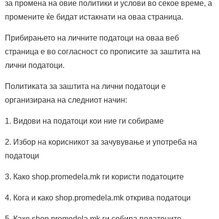
за промена на овие политики и услови во секое време, а
промените ќе бидат истакнати на оваа страница.
Прибирањето на личните податоци на оваа веб
страница е во согласност со прописите за заштита на
лични податоци.
Политиката за заштитa на лични податоци е
организирана на следниот начин:
1. Видови на податоци кои ние ги собираме
2. Избор на корисникот за зачувување и употреба на
податоци
3. Како shop.promedela.mk ги користи податоците
4. Кога и како shop.promedela.mk открива податоци
5. Како shop.promedela.mk ги собира податоците