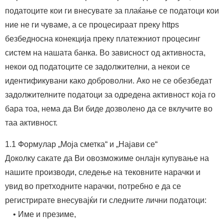
податоците кои ги внесувате за плаќање се податоци кои
ние не ги чуваме, а се процесираат преку https
безбедносна конекција преку платежниот процесинг
систем на нашата банка. Во зависност од активноста,
некои од податоците се задолжителни, а некои се
идентификувани како доброволни. Ако не се обезбедат
задолжителните податоци за одредена активност која го
бара тоа, нема да Ви биде дозволено да се вклучите во
таа активност.
1.1 Формулар „Моја сметка“ и „Најави се“
Доколку сакате да Ви овозможиме онлајн купување на
нашите производи, следење на тековните нарачки и
увид во претходните нарачки, потребно е да се
регистрирате внесувајќи ги следните лични податоци:
• Име и презиме,