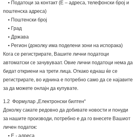
• Податоци за контакт (Е – адреса, телефонски број и
поштенска адреса)
• Поштенски број
• Град
• Држава
• Регион (доколку има поделени зони на испорака)
Кога се регистрирате, Вашите лични податоци
автоматски се зачувуваат. Овие лични податоци нема да
бидат откриени на трети лица. Откако еднаш ќе се
регистрирате, во иднина е потребно само да се најавите
за да можете онлајн да купувате.
1.2 Формулар „Електронски билтен“
Доколку сакате редовно да добивате новости и понуди
за нашите производи, потребно е да го внесете Вашиот
личен податок:
• Е - адреса