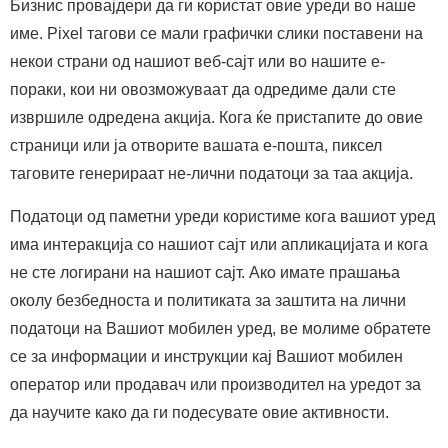
Бизнис провајдери да ги користат овие уреди во наше
име. Pixel тагови се мали графички слики поставени на
некои страни од нашиот веб-сајт или во нашите е-
пораки, кои ни овозможуваат да одредиме дали сте
извршиле одредена акција. Кога ќе пристапите до овие
страници или ја отворите вашата е-пошта, пиксел
таговите генерираат не-лични податоци за таа акција.
Податоци од паметни уреди користиме кога вашиот уред
има интеракција со нашиот сајт или апликацијата и кога
не сте логирани на нашиот сајт. Ако имате прашања
околу безбедноста и политиката за заштита на лични
податоци на Вашиот мобилен уред, ве молиме обратете
се за информации и инструкции кај Вашиот мобилен
оператор или продавач или производител на уредот за
да научите како да ги подесувате овие активности.