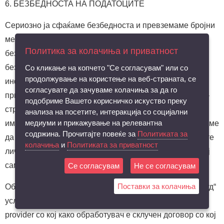
6. БЕЗБЕДНОСТА НА ПОДАТОЦИТЕ
Сериозно ја сфаќаме безбедноста и превземаме бројни
мерки на претпазливост со цел да се заштити
Политика за колачиња и приватност
безбедноста на лични податоци. Се користи HTTPS
безбедносен протокол при обработка и пренос на
Со кликање на копчето "Се согласувам" или со
продолжување на користење на веб-страната, се
информациите до нашите сервери. Вие можете да
согласувате да зачуваме колачиња за да го
пристапите до Вашите лични податоци на нашата веб-
подобриме Вашето корисничко искуство преку
страна со внесување на Вашата лозинка и корисничко
анализа на посетите, интеракција со социјални
медиуми и прикажување на релевантна
име. Оваа лозинка е шифрирана. Ние Ви препорачуваме
содржина. Прочитајте повеќе за
Политиката за
да не ја споделувате вашата лозинка со никого. Вашите
колачиња
и
Политиката за приватност
лични податоци се зачувани на заштитен сервер до кој
само ние имаме пристап.
Се согласувам
Не се согласувам
Поставки за колачиња
Oбработката на личните податоци се врши преку „клауд“
услуга која е обезбедена преку „аутсорсинг“ cloud
provider со кој како обработувач е склучен договор со кој