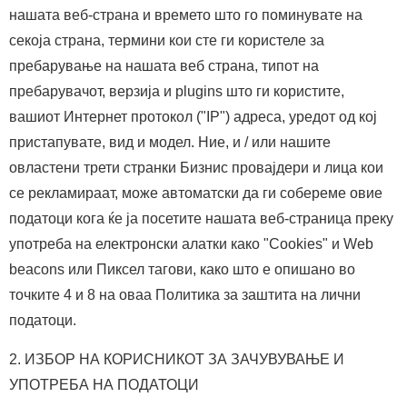
нашата веб-страна и времето што го поминувате на
секоја страна, термини кои сте ги користеле за
пребарување на нашата веб страна, типот на
пребарувачот, верзија и plugins што ги користите,
вашиот Интернет протокол ("IP") адреса, уредот од кој
пристапувате, вид и модел. Ние, и / или нашите
овластени трети странки Бизнис провајдери и лица кои
се рекламираат, може автоматски да ги собереме овие
податоци кога ќе ја посетите нашата веб-страница преку
употреба на електронски алатки како "Cookies" и Web
beacons или Пиксел тагови, како што е опишано во
точките 4 и 8 на оваа Политика за заштита на лични
податоци.
2. ИЗБОР НА КОРИСНИКОТ ЗА ЗАЧУВУВАЊЕ И
УПОТРЕБА НА ПОДАТОЦИ