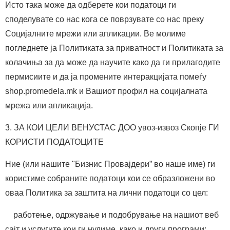
Исто така може да одберете кои податоци ги
споделувате со нас кога се поврзувате со нас преку
Социјалните мрежи или апликации. Ве молиме
погледнете ја Политиката за приватност и Политиката за
колачиња за да може да научите како да ги прилагодите
пермисиите и да ја промените интеракцијата помеѓу
shop.promedela.mk и Вашиот профил на социјалната
мрежа или апликација.
3. ЗА КОИ ЦЕЛИ ВЕНУСТАС ДОО увоз-извоз Скопје ГИ
КОРИСТИ ПОДАТОЦИТЕ
Ние (или нашите "Бизнис Провајдери” во наше име) ги
користиме собраните податоци кои се образложени во
оваа Политика за заштита на лични податоци со цел:
работење, одржување и подобрување на нашиот веб
сајт и услугите кои ги нудиме, како и други програми;