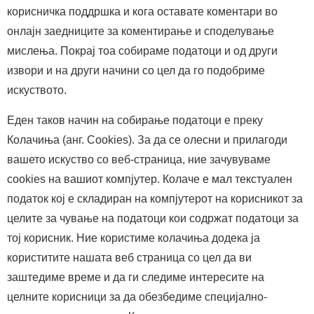
корисничка поддршка и кога оставате коментари во
онлајн заедниците за коментирање и споделување
мислења. Покрај тоа собираме податоци и од други
извори и на други начини со цел да го подобриме
искуството.
Еден таков начин на собирање податоци е преку
Колачиња (анг. Cookies). За да се олесни и прилагоди
вашето искуство со веб-страница, ние зачувуваме
cookies на вашиот компјутер. Колаче е мал текстуален
податок кој е складиран на компјутерот на корисникот за
целите за чување на податоци кои содржат податоци за
тој корисник. Ние користиме колачиња додека ја
користитите нашата веб страница со цел да ви
заштедиме време и да ги следиме интересите на
целните корисници за да обезбедиме специјално-