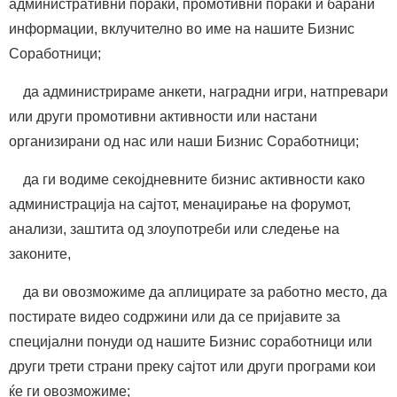
административни пораки, промотивни пораки и барани
информации, вклучително во име на нашите Бизнис
Соработници;
да администрираме анкети, наградни игри, натпревари
или други промотивни активности или настани
организирани од нас или наши Бизнис Соработници;
да ги водиме секојдневните бизнис активности како
администрација на сајтот, менаџирање на форумот,
анализи, заштита од злоупотреби или следење на
законите,
да ви овозможиме да аплицирате за работно место, да
постирате видео содржини или да се пријавите за
специјални понуди од нашите Бизнис соработници или
други трети страни преку сајтот или други програми кои
ќе ги овозможиме;