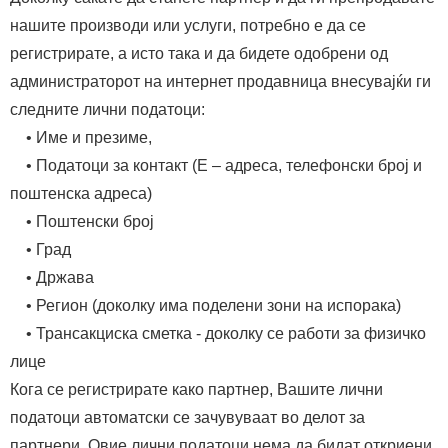
нашите производи или услуги, потребно е да се
регистрирате, а исто така и да бидете одобрени од
администраторот на интернет продавница внесувајќи ги
следните лични податоци:
• Име и презиме,
• Податоци за контакт (Е – адреса, телефонски број и
поштенска адреса)
• Поштенски број
• Град
• Држава
• Регион (доколку има поделени зони на испорака)
• Трансакциска сметка - доколку се работи за физичко
лице
Кога се регистрирате како партнер, Вашите лични
податоци автоматски се зачувуваат во делот за
партнери. Овие лични податоци нема да бидат откриени