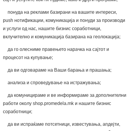
понуда на реклами базирани на вашите интереси,
push нотификации, комуникација и понуди за производи
и услуги од нас, нашите бизнис соработници,
вклучително и комуникација базирана на геолокација;
да го олесниме правењето нарачка на сајтот и
процесот на купување;
да ви одговараме на Ваши барања и прашања;
анализа и спроведување на истражувања;
да комуницираме и ве информираме за дополнителни
работи околу shop.promedela.mk и нашите бизнис
соработници;
да ви испраќаме потсетници, известувања, апдејти,